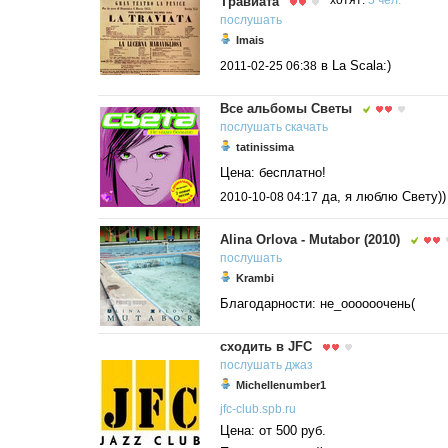
Травиата
хотят:
5 чел.
послушать
Imais
в La Scala:)
2011-02-25 06:38
Все альбомы Светы
послушать
скачать
tatinissima
Цена: бесплатно!
да, я люблю Свету))
2010-10-08 04:17
Alina Orlova - Mutabor (2010)
послушать
Krambi
Благодарности: не_оооооочень(
сходить в JFC
послушать
джаз
Michellenumber1
jfc-club.spb.ru
Цена: от 500 руб.