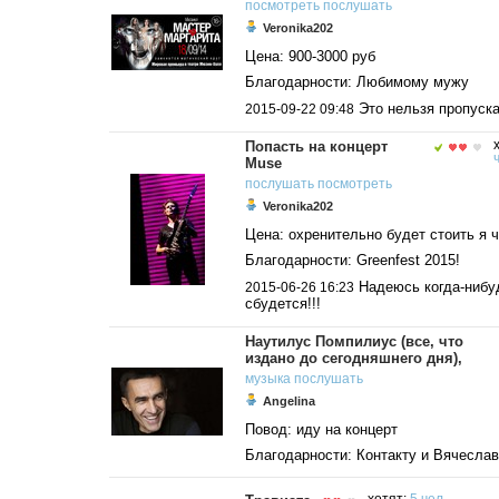
посмотреть
послушать
Veronika202
Цена: 900-3000 руб
Благодарности: Любимому мужу
Это нельзя пропуска
2015-09-22 09:48
Попасть на концерт
Muse
послушать
посмотреть
Veronika202
Цена: охренительно будет стоить я 
Благодарности: Greenfest 2015!
Надеюсь когда-нибу
2015-06-26 16:23
сбудется!!!
Наутилус Помпилиус (все, что
издано до сегодняшнего дня),
музыка
послушать
Angelina
Повод: иду на концерт
Благодарности: Контакту и Вячеслав