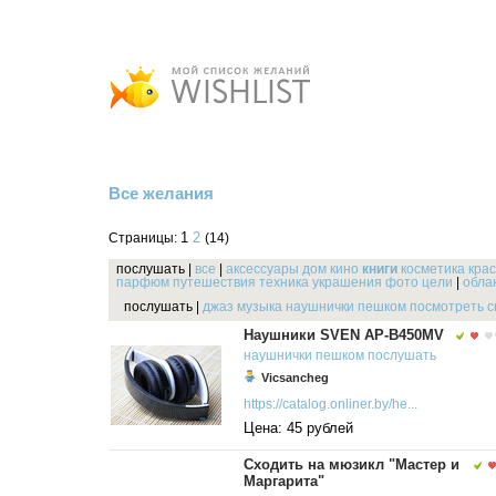
Все желания
1
2
Страницы:
(14)
послушать
|
все
|
аксессуары
дом
кино
книги
косметика
кра
парфюм
путешествия
техника
украшения
фото
цели
|
облак
послушать
|
джаз
музыка
наушнички
пешком
посмотреть
с
Наушники SVEN AP-B450MV
наушнички
пешком
послушать
Vicsancheg
https://catalog.onliner.by/he...
Цена: 45 рублей
Сходить на мюзикл "Мастер и
Маргарита"