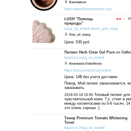
Kseniakost
https://www.thebodyshop.ru/ru...
LUSH "Помощь
х
природы"
уход_за_кожей
мыло_для_лица
One_of_many
Цена: 530 руб.
Пилинг Herb Clear Gel Pure от Cefin
Красота
уход_за_кожей
Anastasia Oskolkova
https://irecommend.ru/content...
Цена: 14$ без учета доставки
Повод: Мой пилинг заканчивается, 
заказывать
Топовый пилинг для
2018-03-18 16:06
чувствительной кожи. Т.к. стоит в ре
между косметосами по 5-6 тысяч, 14
это очень хорошо :)
Тонер Premium Tomato Whitening
Toner
Красота
Уход_за_кожей