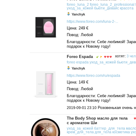
foreo_luna_2
foreo_luna_2_professional
уход_за_кожей
бьюти_девайс
красота
Yanchyk
https://www.foreo.com/luna-2-...
Цена: 249 €
Повод: Любой
Благодарности: Себе любимой! Зара
подарок к Новому году!
Foreo Espada
хотят:
3 чел
foreo
espada
уход_за_кожей
бьюти_дев
Yanchyk
https://www.foreo.com/ru/espada
Цена: 149 €
Повод: Любой
Благодарности: Себе любимой! Зара
подарок к Новому году!
Розовенькая очень 
2019-09-01 23:10
The Body Shop масло для тела
с ароматом Ши
уход_за_кожей
баттер_для_тела
масл
крем_для_тела
для_тела
косметика
ух