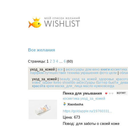
Все желания
1
2
3
4
...
6
Страницы:
(60)
уход_за_кожей
|
все
|
аксессуары
дом
кино
книги
косметика
парфюм
путешествия
техника
украшения
фото
цели
|
облак
уход_за_кожей
|
beauty_уход_за_кожей_здоровье_красот
estee_lauder
foreo
shiseido
аксессуары
баттер
бьюти_дева
красота
крем
маска_для_лица
масло
нужновсегда
Пенка для умывания
хотят:
косметика
уход_за_кожей
Xiaodasha
https://goldapple.ru/19760331...
Цена: 673
Повод: для заботы о своей коже