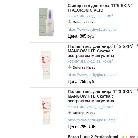
Сыворотка для лица `IT`S SKIN`
HIALURONIC ACID
косметика
уход_за_кожей
Dolores Harzu
https://www.podrygka.ru/catal...
Цена: 885 руб
Пилинг-гель для лица `IT`S SKIN`
MANGOWHITE Скатка с
экстрактом мангустина
косметика
уход_за_кожей
Dolores Harzu
https://www.podrygka.ru/catal...
Цена: 759 руб
Пилинг-гель для лица `IT`S SKIN`
MANGOWHITE Скатка с
экстрактом мангустина
косметика
уход_за_кожей
Dolores Harzu
https://www.podrygka.ru/catal...
Цена: 795 RUB
Foreo Luna 2 Professional