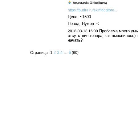
Anastasia Oskolkova
https://pudra.ru/skinfood/pre...
Цена: ~1500
Повод: Нужен :<
Проблема моего умы
2018-03-18 16:00
отсутствие тонера, как выяснилось) 
начать?
1
2
3
4
...
6
Страницы:
(60)