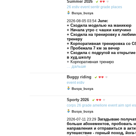
Summer 2026
26
estiv
event
sentir
grade
places
Busya_busya
June:
2026-08-05 03:54
+ Сходила моделью на маникюр
+ Начала утро с чашки капучино
+ Сходила на тренировку к любим
тренеру
+ Корпоративная тренировка со С
+ Пробежала 7 км за вечер
+ Сходила с подругой на открытие
в худ.школу
+ Корпоративная трениро
... дальше
Buggy riding
event
estiv
Busya_busya
Sporty 2026
corps
26
grade
ameliore
event
aim
spri
es
Busya_busya
Загадываю получа
2026-07-11 23:29
больше абонементов, пробовать 
направления и отправиться в акт
путешествие - горный поход, йога-