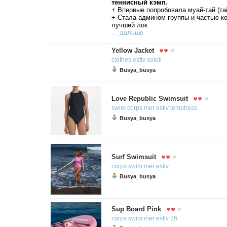
теннисный кэмп.
+ Впервые попробовала муай-тай (та
+ Стала админом группы и частью к
лучшей лок
... дальше
Yellow Jacket
clothes
estiv
soleil
Busya_busya
Love Republic Swimsuit
swim
corps
mer
estiv
temptress
Busya_busya
Surf Swimsuit
corps
swim
mer
estiv
Busya_busya
Sup Board Pink
corps
swim
mer
estiv
26