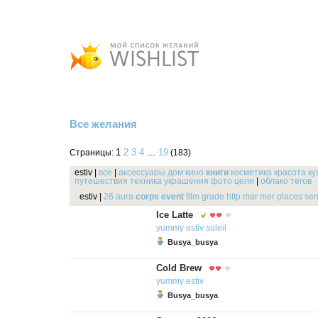
Все желания
1
2
3
4
...
19
Страницы:
(183)
estiv
|
все
|
аксессуары
дом
кино
книги
косметика
красота
ку
путешествия
техника
украшения
фото
цели
|
облако тегов
estiv
|
26
aura
corps
event
film
grade
http
mar
mer
places
sen
Ice Latte
yummy
estiv
soleil
Busya_busya
Cold Brew
yummy
estiv
Busya_busya