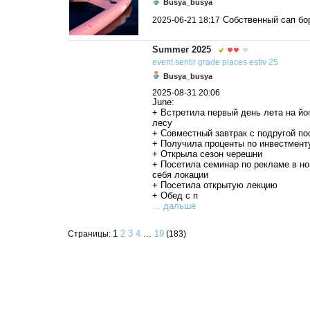
Busya_busya
Собственный сап бо
2025-06-21 18:17
Summer 2025
event
sentir
grade
places
estiv
25
Busya_busya
2025-08-31 20:06
June:
+ Встретила первый день лета на йо
лесу
+ Совместный завтрак с подругой по
+ Получила проценты по инвестмент
+ Открыла сезон черешни
+ Посетила семинар по рекламе в н
себя локации
+ Посетила открытую лекцию
+ Обед с п
... дальше
1
2
3
4
...
19
Страницы:
(183)