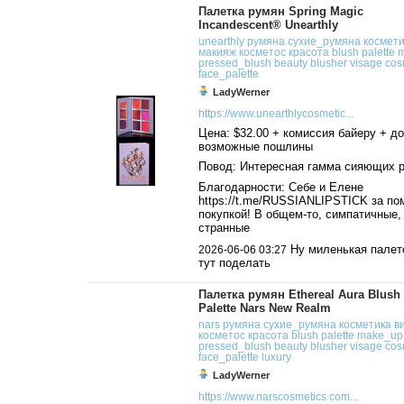
Палетка румян Spring Magic
Incandescent® Unearthly
unearthly
румяна
сухие_румяна
космет
макияж
косметос
красота
blush
palette
pressed_blush
beauty
blusher
visage
cos
face_palette
LadyWerner
https://www.unearthlycosmetic...
Цена: $32.00 + комиссия байеру + до
возможные пошлины
Повод: Интересная гамма сияющих 
Благодарности: Себе и Елене
https://t.me/RUSSIANLIPSTICK за по
покупкой! В общем-то, симпатичные,
странные
Ну миленькая палето
2026-06-06 03:27
тут поделать
Палетка румян Ethereal Aura Blush
Palette Nars New Realm
nars
румяна
сухие_румяна
косметика
в
косметос
красота
blush
palette
make_up
pressed_blush
beauty
blusher
visage
cos
face_palette
luxury
LadyWerner
https://www.narscosmetics.com...