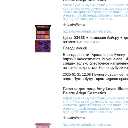
adept
румяна
мультифункциональная_п
хайлайтер
сухие_румяна
косметика
ви
косметос
красота
blush
palette
make_up
pressed_blush
beauty
blusher
visage
cos
highlighter
face_palette
палетка
LadyWerner
https://www.adeptcosmetics.co...
Цена: $34.00 + комиссия байеру + до
возможные пошлины
Повод: любой
Благодарности: Брала через Елену
https://t.me/cosmetics_buyer_elena . 
сияшек только блесточное напыление
не такие искрястые. Но попрубуем их
Немного странное, н
2025-01-31 12:08
надо. Пусть будут прям ядрено-оран
Палетка для лица Amy Loves Blush
Palette Adept Cosmetics
adept
румяна
мультифункциональная_п
хайлайтер
сухие_румяна
косметика
ви
косметос
красота
blush
palette
make_up
pressed_blush
beauty
blusher
visage
cos
highlighter
face_palette
палетка
LadyWerner
https://www.adeptcosmetics.co...