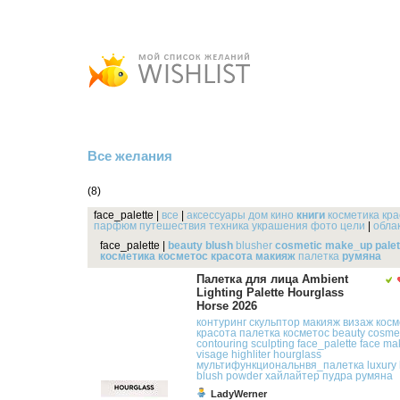
Все желания
(8)
face_palette
|
все
|
аксессуары
дом
кино
книги
косметика
кра
парфюм
путешествия
техника
украшения
фото
цели
|
облак
face_palette
|
beauty
blush
blusher
cosmetic
make_up
palet
косметика
косметос
красота
макияж
палетка
румяна
Палетка для лица Ambient
Lighting Palette Hourglass
Horse 2026
контуринг
скульптор
макияж
визаж
косм
красота
палетка
косметос
beauty
cosmet
contouring
sculpting
face_palette
face
ma
visage
highliter
hourglass
мультифункциональнвя_палетка
luxury
blush
powder
хайлайтер
пудра
румяна
LadyWerner