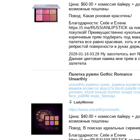
Цена: $60.00 + комиссия байеру + до
возможные пошлины
Повод: Какая розовая красотень!
Благодарности: Себе и Елене
https://t.me/RUSSIANLIPSTICK за по
покупкой! Преимущественно кукольн
коричневые прям подбирать под мак
палетка все равно красивая, хоть и и
ребристой поверхности в руках держа
Ну захотелось вот N
2026-01-16 03:28
Данная цветовая намма мне прям в 
залетела
Палетка румян Gothic Romance
Unearthly
unearthly
румяна
сухие_румяна
космет
макияж
косметос
красота
blush
palette
pressed_blush
beauty
blusher
visage
cos
face_palette
инди_бренды
LadyWerner
https://www.unearthlycosmetic...
Цена: $40.00 + комиссия байеру + до
возможные пошлины
Повод: В поисках идеальных сирене
Благодарности: Себе и Елене
https://t.me/RUSSIANLIPSTICK за по