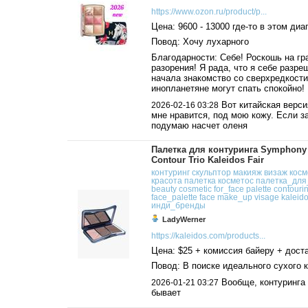
https://www.ozon.ru/product/p...
Цена: 9600 - 13000 где-то в этом диа
Повод: Хочу лухарного
Благодарности: Себе! Роскошь на гр
разорения! Я рада, что я себе разре
начала знакомство со сверхредкости
инопланетяне могут спать спокойно!
Вот китайская верс
2026-02-16 03:28
мне нравится, под мою кожу. Если з
подумаю насчет оленя
Палетка для контуринга Symphony
Contour Trio Kaleidos Fair
контуринг
скульптор
макияж
визаж
косм
красота
палетка
косметос
палетка_для
beauty
cosmetic
for_face
palette
contouri
face_palette
face
make_up
visage
kaleid
инди_бренды
LadyWerner
https://kaleidos.com/products...
Цена: $25 + комиссия байеру + дост
Повод: В поиске идеального сухого 
Вообще, контуринга 
2026-01-21 03:27
бывает