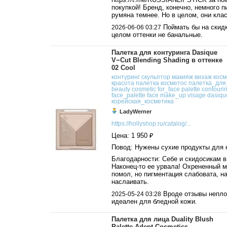
покупкой! Бренд, конечно, немного п
румяна темнее. Но в целом, они кла
Поймать бы на скидк
2026-06-06 03:27
целом оттенки не банальные.
Палетка для контуринга Dasique
V−Cut Blending Shading в оттенке
02 Cool
контуринг
скульптор
макияж
визаж
косм
красота
палетка
косметос
палетка_для
beauty
cosmetic
for_face
palette
contouri
face_palette
face
make_up
visage
dasiqu
корейская_косметика
LadyWerner
https://hollyshop.ru/catalog/...
Цена: 1 950 ₽
Повод: Нужены сухие продукты для 
Благодарности: Себе и скидосикам в
Наконец-то ее урвала! Охрененный 
помол, но пигментация слабовата, н
наслаивать.
Вроде отзывы непло
2025-05-24 03:28
идеален для бледной кожи.
Палетка для лица Duality Blush
Palette Adept Cosmetics