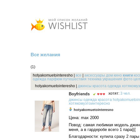
Все желания
(1)
hotyakomuetointeresho
|
все
|
аксессуары
дом
кино
книги
кос
одежда
парфюм
путешествия
техника
украшения
фото
цел
hotyakomuetointeresho
|
джинсы
красота
одежда
хотякому
Boyfriends
хотят:
3 чел.
джинсы
одежда
красота
hotyakomuetoin
хотякомуэтоинтересно
hotyakomuetointeresno
Цена: max 2000
Повод: самая любимая модель джин
меня, а в гардеробе всего 1 пара(((
Благодарности: купила сразу 2 пары 