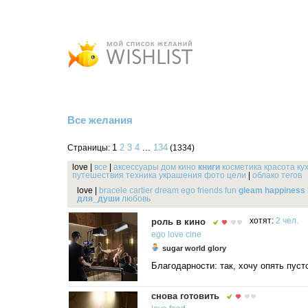
Все желания
1
2
3
4
...
134
Страницы:
(1334)
love
|
все
|
аксессуары
дом
кино
книги
косметика
красота
ку
путешествия
техника
украшения
фото
цели
|
облако тегов
love
|
bracele
cartier
dream
ego
friends
fun
gleam
happiness
для_души
любовь
роль в кино
хотят:
2 чел.
ego
love
cine
sugar world glory
Благодарности: так, хочу опять пуст
снова готовить