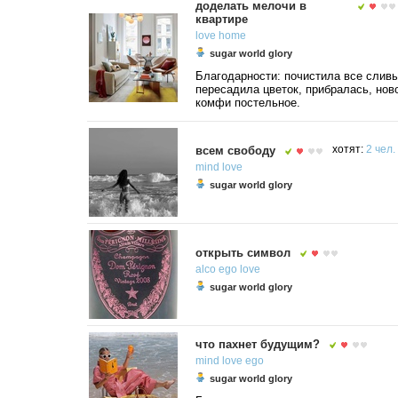
доделать мелочи в
квартире
love
home
sugar world glory
Благодарности: почистила все сливы
пересадила цветок, прибралась, нов
комфи постельное.
всем свободу
хотят:
2 чел.
mind
love
sugar world glory
открыть символ
alco
ego
love
sugar world glory
что пахнет будущим?
mind
love
ego
sugar world glory