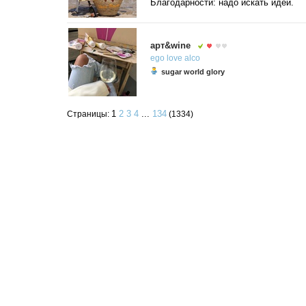
Благодарности: надо искать идеи.
арт&wine
ego
love
alco
sugar world glory
1
2
3
4
...
134
Страницы:
(1334)