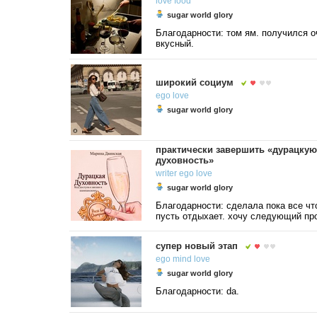
love
food
sugar world glory
Благодарности: том ям. получился о
вкусный.
широкий социум
ego
love
sugar world glory
практически завершить «дурацкую
духовность»
writer
ego
love
sugar world glory
Благодарности: сделала пока все чт
пусть отдыхает. хочу следующий про
супер новый этап
ego
mind
love
sugar world glory
Благодарности: da.