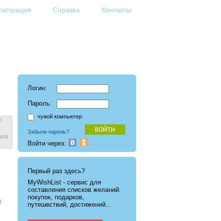
гистрация
Справка
Контакты
Логин:
Пароль:
чужой компьютер
о
Забыли пароль?
рия
Войти через:
Первый раз здесь?
MyWishList - cервис для
составления списков желаний:
покупок, подарков,
путешествий, достижений...