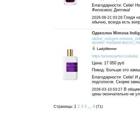
Благодарности: Себе! Но
Филосикос Диптика!
Глядя на
2026-06-21 03:28
обычно, всегда есть воп
Одеколон Mimosa Indigo
atelier_cologne
mimosa_ind
аромат
парфюм
вкусно_па
LadyWerner
https://allureparfum.ru/katal..
Цена: 17 050 руб
Повод: Больше это замш
Благодарности: Себе! И 
подголосок. Скорее замш
В общем,
2026-03-10 03:27
цены окончательно не у
1
2
3
4
...
8
Страницы:
(71)