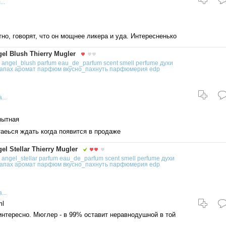
..
о, говорят, что он мощнее ликера и уда. Интересненько
l Blush Thierry Mugler
angel_blush
parfum
eau_de_parfum
scent
smell
perfume
духи
апах
аромат
парфюм
вкусно_пахнуть
парфюмерия
edp
...
пытная
аеься ждать когда появится в продаже
 Stellar Thierry Mugler
angel_stellar
parfum
eau_de_parfum
scent
smell
perfume
духи
апах
аромат
парфюм
вкусно_пахнуть
парфюмерия
edp
...
ml
нтересно. Мюглер - в 99% оставит неравнодушной в той