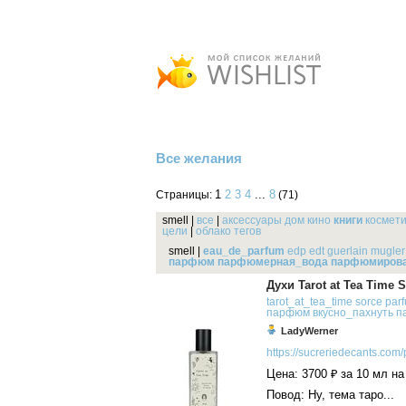
Все желания
1
2
3
4
...
8
Страницы:
(71)
smell
|
все
|
аксессуары
дом
кино
книги
космет
цели
|
облако тегов
smell
|
eau_de_parfum
edp
edt
guerlain
mugler
парфюм
парфюмерная_вода
парфюмирова
Духи Tarot at Tea Time 
tarot_at_tea_time
sorce
par
парфюм
вкусно_пахнуть
п
LadyWerner
https://sucreriedecants.com/p
Цена: 3700 ₽ за 10 мл на
Повод: Ну, тема таро...