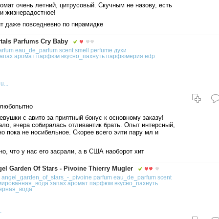
омат очень летний, цитрусовый. Скучным не назову, есть
 и жизнерадостное!
т даже повседневно по пирамидке
als Parfums Cry Baby
arfum
eau_de_parfum
scent
smell
perfume
духи
апах
аромат
парфюм
вкусно_пахнуть
парфюмерия
edp
u...
 любопытно
евушки с авито за приятный бонус к основному заказу!
ало, вчера собиралась отливантик брать. Опыт интерсный,
но пока не носибельное. Скорее всего эити пару мл и
о, что у нас его засрали, а в США наоборот хит
 Garden Of Stars - Pivoine Thierry Mugler
angel_garden_of_stars_-_pivoine
parfum
eau_de_parfum
scent
ированная_вода
запах
аромат
парфюм
вкусно_пахнуть
ерная_вода
.