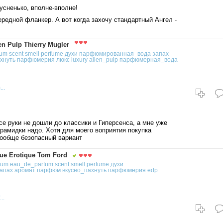
усненько, вполне-вполне!
редной фланкер. А вот когда захочу стандартный Ангел -
 Pulp Thierry Mugler
fum
scent
smell
perfume
духи
парфюмированная_вода
запах
хнуть
парфюмерия
люкс
luxury
alien_pulp
парфюмерная_вода
..
се руки не дошли до классики и Гиперсенса, а мне уже
ирамидки надо. Хотя для моего воприятия покупка
ообще безопасный вариант
e Erotique Tom Ford
fum
eau_de_parfum
scent
smell
perfume
духи
апах
аромат
парфюм
вкусно_пахнуть
парфюмерия
edp
..