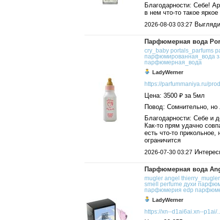
Благодарности: Себе! Ар
в нем что-то такое яркое
Выгляди
2026-08-03 03:27
Парфюмерная вода Port
cry_baby
portals_parfums
p
парфюмированная_вода
з
парфюмерная_вода
LadyWerner
https://parfummaniya.ru/prod
Цена: 3500 ₽ за 5мл
Повод: Сомнительно, но
Благодарности: Себе и д
Как-то прям удачно совп
есть что-то прикольное, 
ограничится
Интересн
2026-07-30 03:27
Парфюмерная вода Angel
mugler
angel
thierry_mugler
smell
perfume
духи
парфюм
парфюмерия
edp
парфюм
LadyWerner
https://xn--d1ai6ai.xn--p1ai/..