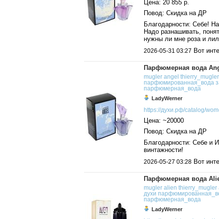
Цена: 20 855 р.
Повод: Скидка на ДР
Благодарности: Себе! На
Надо разнашивать, понят
нужны ли мне роза и лил
Вот инте
2026-05-31 03:27
Парфюмерная вода Angel
mugler
angel
thierry_mugler
парфюмированная_вода
з
парфюмерная_вода
LadyWerner
https://духи.рф/catalog/wome
Цена: ~20000
Повод: Скидка на ДР
Благодарности: Себе и И
винтажности!
Вот инте
2026-05-27 03:28
Парфюмерная вода Alien
mugler
alien
thierry_mugler
духи
парфюмированная_в
парфюмерная_вода
LadyWerner