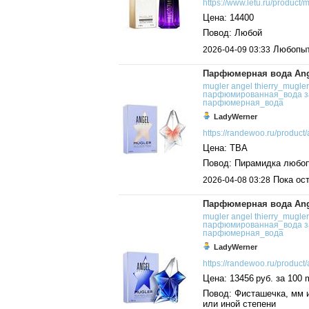
https://www.letu.ru/product/m.
Цена: 14400
Повод: Любой
Любопытн
2026-04-09 03:33
Парфюмерная вода Ange
mugler
angel
thierry_mugler
парфюмированная_вода
з
парфюмерная_вода
LadyWerner
https://randewoo.ru/product/a
Цена: TBA
Повод: Пирамидка любо
Пока ост
2026-04-08 03:28
Парфюмерная вода Angel
mugler
angel
thierry_mugler
парфюмированная_вода
з
парфюмерная_вода
LadyWerner
https://randewoo.ru/product/a
Цена: 13456 руб. за 100 
Повод: Фисташечка, мм и
или иной степени