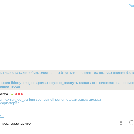
Ре
ика
красота
кухня
обувь
одежда
парфюм
путешествия
техника
украшения
фот
scent
thierry_mugler
аромат
вкусно_пахнуть
запах
люкс
нишевая_парфюме
нная_вода
Sorce
fum
extrait_de_parfum
scent
smell
perfume
духи
запах
аромат
арфюмерия
...
 просторах авито