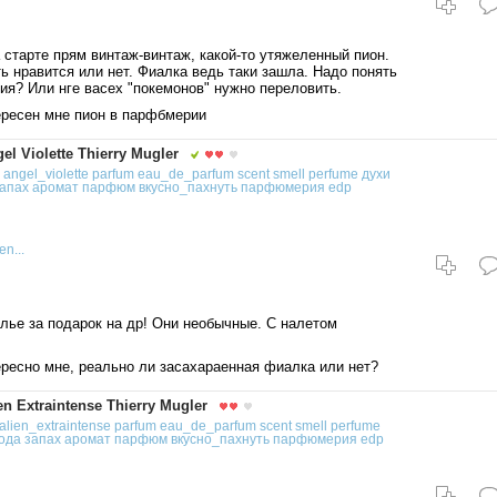
 старте прям винтаж-винтаж, какой-то утяжеленный пион.
ь нравится или нет. Фиалка ведь таки зашла. Надо понять
ия? Или нге васех "покемонов" нужно переловить.
ресен мне пион в парфбмерии
 Violette Thierry Mugler
angel_violette
parfum
eau_de_parfum
scent
smell
perfume
духи
апах
аромат
парфюм
вкусно_пахнуть
парфюмерия
edp
n...
лье за подарок на др! Они необычные. С налетом
ресно мне, реально ли засахараенная фиалка или нет?
 Extraintense Thierry Mugler
alien_extraintense
parfum
eau_de_parfum
scent
smell
perfume
ода
запах
аромат
парфюм
вкусно_пахнуть
парфюмерия
edp