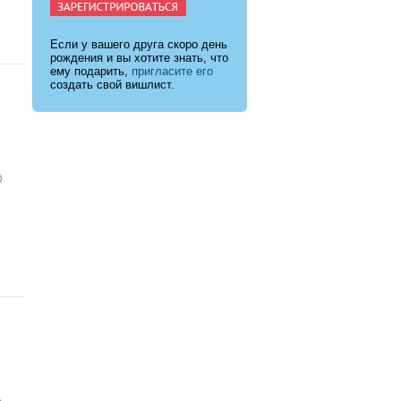
Если у вашего друга скоро день
рождения и вы хотите знать, что
ему подарить,
пригласите его
создать свой вишлист.