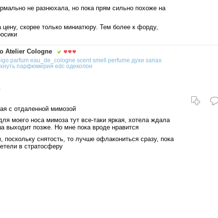
рмально не разнюхала, но пока прям сильно похоже на
 цену, скорее только миниатюру. Тем более к форду,
росики
 Atelier Cologne
igo
parfum
eau_de_cologne
scent
smell
perfume
духи
запах
хнуть
парфюмерия
edc
одеколон
.
ая с отдаленной мимозой
для моего носа мимоза тут все-таки яркая, хотела ждала
а выходит позже. Но мне пока вроде нравится
 поскольку снятость, то лучше офлакониться сразу, пока
летели в стратосферу