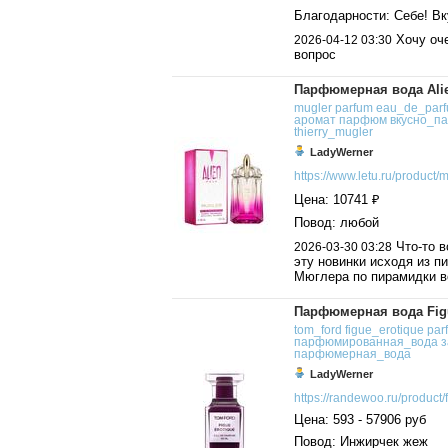
Благодарности: Себе! Вк
Хочу оче
2026-04-12 03:30
вопрос
Парфюмерная вода Alien
mugler
parfum
eau_de_par
аромат
парфюм
вкусно_па
thierry_mugler
LadyWerner
https://www.letu.ru/product/m.
Цена: 10741 ₽
Повод: любой
Что-то в
2026-03-30 03:28
эту новинки исходя из п
Мюглера по пирамидки в
Парфюмерная вода Figu
tom_ford
figue_erotique
par
парфюмированная_вода
з
парфюмерная_вода
LadyWerner
https://randewoo.ru/product/f.
Цена: 593 - 57906 руб
Повод: Инжирчек жеж