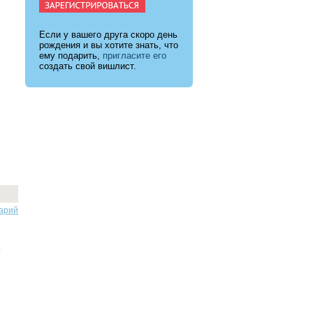
Если у вашего друга скоро день
рождения и вы хотите знать, что
ему подарить,
пригласите его
создать свой вишлист.
арий
.