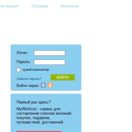
гистрация
Справка
Контакты
Логин:
Пароль:
чужой компьютер
Забыли пароль?
Войти через:
Первый раз здесь?
MyWishList - cервис для
составления списков желаний:
покупок, подарков,
путешествий, достижений...