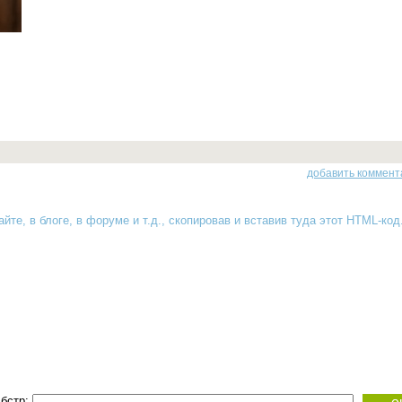
добавить коммент
йте, в блоге, в форуме и т.д., скопировав и вставив туда
этот HTML-код
бстр: