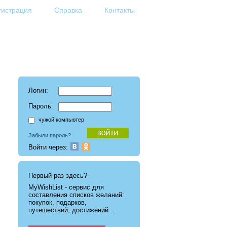
гистрация
Справка
Контакты
Логин:
Пароль:
чужой компьютер
Забыли пароль?
Войти через:
Первый раз здесь?
MyWishList - cервис для
составления списков желаний:
покупок, подарков,
путешествий, достижений...