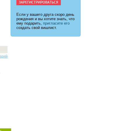
Если у вашего друга скоро день
рождения и вы хотите знать, что
ему подарить,
пригласите его
создать свой вишлист.
арий
.