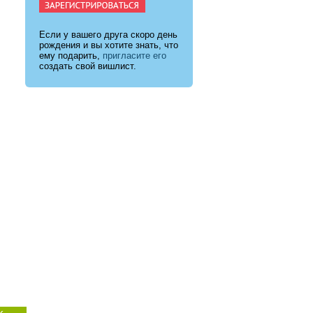
Если у вашего друга скоро день
рождения и вы хотите знать, что
ему подарить,
пригласите его
создать свой вишлист.