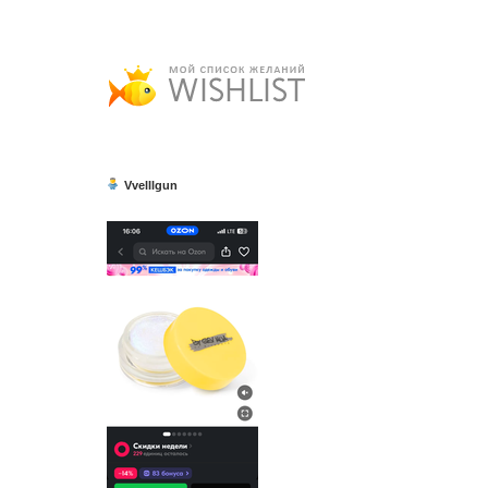
Vvelllgun