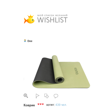
Dee
Коврик
хотят:
439 чел.