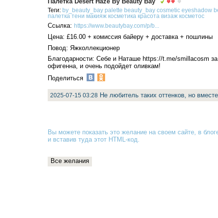
Палетка Desert Haze By Beauty Bay
Теги:
by_beauty_bay
palette
beauty_bay
cosmetic
eyeshadow
b
палетка
тени
макияж
косметика
красота
визаж
косметос
Ссылка:
https://www.beautybay.com/p/b...
Цена: £16.00 + комиссия байеру + доставка + пошлины
Повод: Яжколлекционер
Благодарности: Себе и Наташе https://t.me/smillacosm з
офигенна, и очень подойдет оливкам!
Поделиться
Не любитель таких оттенков, но вмест
2025-07-15 03:28
Вы можете показать это желание на своем сайте, в блоге
и вставив туда
этот HTML-код
.
Все желания