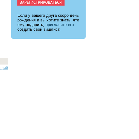
Если у вашего друга скоро день
рождения и вы хотите знать, что
ему подарить,
пригласите его
создать свой вишлист.
арий
.