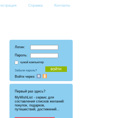
гистрация
Справка
Контакты
Логин:
Пароль:
чужой компьютер
Забыли пароль?
Войти через:
Первый раз здесь?
MyWishList - cервис для
составления списков желаний:
покупок, подарков,
путешествий, достижений...