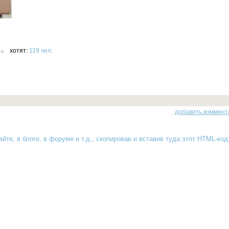
хотят:
119 чел.
добавить коммент
йте, в блоге, в форуме и т.д., скопировав и вставив туда
этот HTML-код