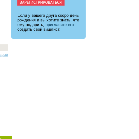
Если у вашего друга скоро день
рождения и вы хотите знать, что
ему подарить,
пригласите его
создать свой вишлист.
арий
.