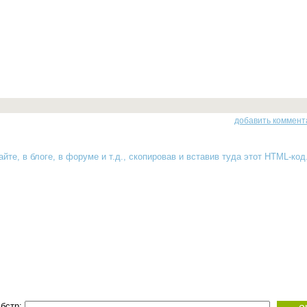
добавить коммент
йте, в блоге, в форуме и т.д., скопировав и вставив туда
этот HTML-код
бстр: