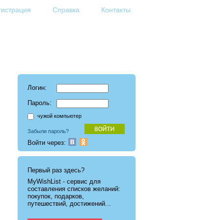
гистрация
Справка
Контакты
Логин:
Пароль:
чужой компьютер
Забыли пароль?
Войти через:
Первый раз здесь?
MyWishList - cервис для
составления списков желаний:
покупок, подарков,
путешествий, достижений...