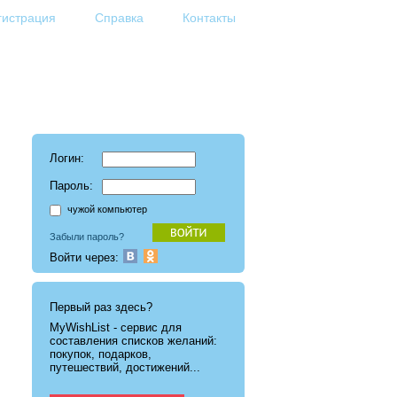
гистрация
Справка
Контакты
Логин:
Пароль:
чужой компьютер
Забыли пароль?
Войти через:
Первый раз здесь?
MyWishList - cервис для
составления списков желаний:
покупок, подарков,
путешествий, достижений...