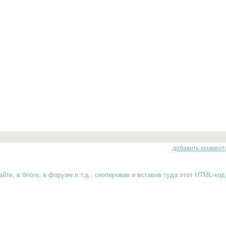
добавить коммент
йте, в блоге, в форуме и т.д., скопировав и вставив туда
этот HTML-код