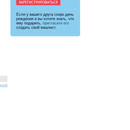
Если у вашего друга скоро день
рождения и вы хотите знать, что
ему подарить,
пригласите его
создать свой вишлист.
арий
.