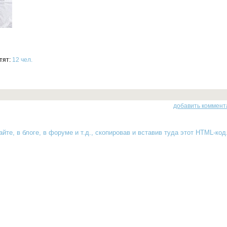
тят:
12 чел.
добавить коммент
йте, в блоге, в форуме и т.д., скопировав и вставив туда
этот HTML-код