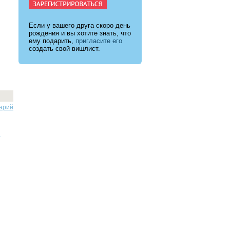
Если у вашего друга скоро день
рождения и вы хотите знать, что
ему подарить,
пригласите его
создать свой вишлист.
арий
.