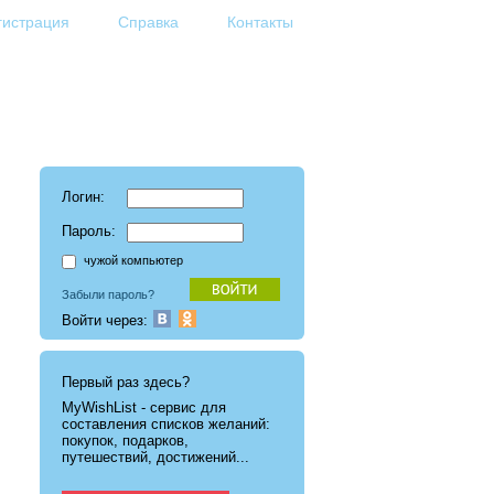
гистрация
Справка
Контакты
Логин:
Пароль:
чужой компьютер
Забыли пароль?
Войти через:
Первый раз здесь?
MyWishList - cервис для
составления списков желаний:
покупок, подарков,
путешествий, достижений...