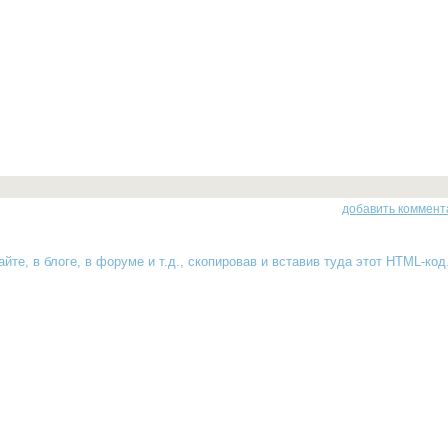
добавить коммент
йте, в блоге, в форуме и т.д., скопировав и вставив туда
этот HTML-код