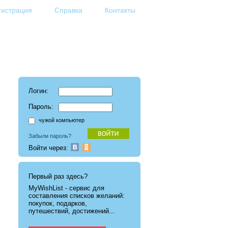
гистрация
Справка
Контакты
Логин:
Пароль:
чужой компьютер
Забыли пароль?
Войти через:
Первый раз здесь?
MyWishList - cервис для
составления списков желаний:
покупок, подарков,
путешествий, достижений...