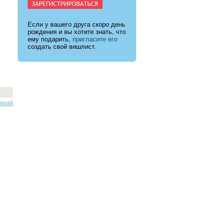
Если у вашего друга скоро день
рождения и вы хотите знать, что
ему подарить,
пригласите его
создать свой вишлист.
арий
.