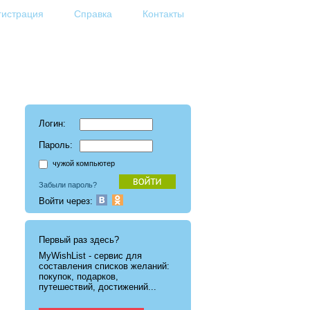
гистрация
Справка
Контакты
Логин:
Пароль:
чужой компьютер
Забыли пароль?
Войти через:
Первый раз здесь?
MyWishList - cервис для
составления списков желаний:
покупок, подарков,
путешествий, достижений...