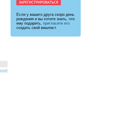
Если у вашего друга скоро день
рождения и вы хотите знать, что
ему подарить,
пригласите его
создать свой вишлист.
арий
.