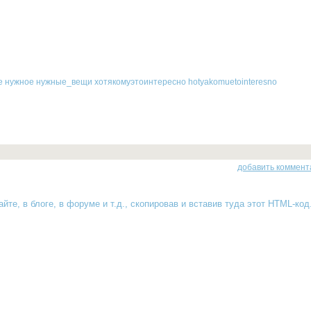
е
нужное
нужные_вещи
хотякомуэтоинтересно
hotyakomuetointeresno
добавить коммент
йте, в блоге, в форуме и т.д., скопировав и вставив туда
этот HTML-код