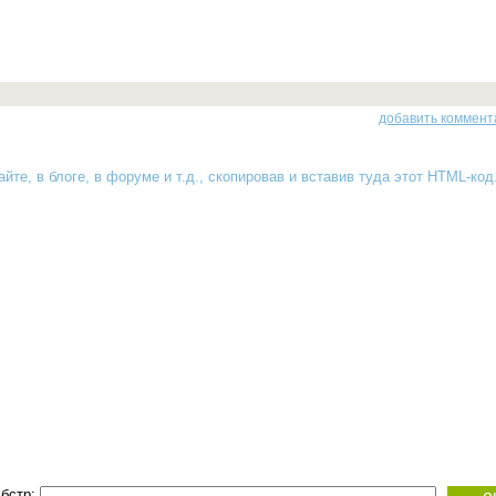
добавить коммент
йте, в блоге, в форуме и т.д., скопировав и вставив туда
этот HTML-код
бстр: