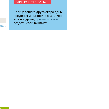
Если у вашего друга скоро день
рождения и вы хотите знать, что
ему подарить,
пригласите его
создать свой вишлист.
арий
.