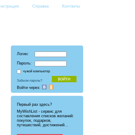
гистрация
Справка
Контакты
Логин:
Пароль:
чужой компьютер
Забыли пароль?
Войти через:
Первый раз здесь?
MyWishList - cервис для
составления списков желаний:
покупок, подарков,
путешествий, достижений...