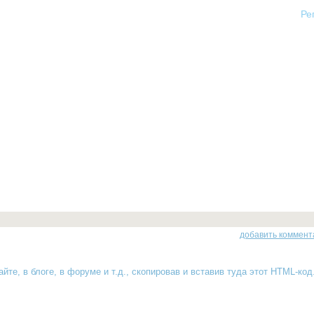
Ре
добавить коммент
йте, в блоге, в форуме и т.д., скопировав и вставив туда
этот HTML-код