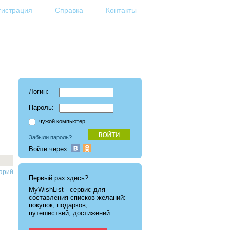
гистрация
Справка
Контакты
Логин:
Пароль:
чужой компьютер
Забыли пароль?
Войти через:
арий
Первый раз здесь?
MyWishList - cервис для
составления списков желаний:
.
покупок, подарков,
путешествий, достижений...