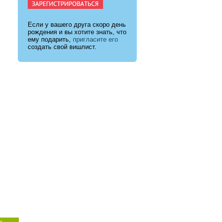
Если у вашего друга скоро день
рождения и вы хотите знать, что
ему подарить,
пригласите его
создать свой вишлист.