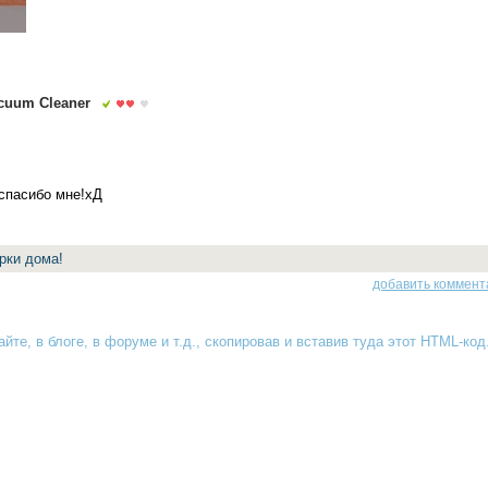
cuum Cleaner
 спасибо мне!хД
рки дома!
добавить коммент
йте, в блоге, в форуме и т.д., скопировав и вставив туда
этот HTML-код