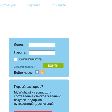
гистрация
Справка
Контакты
Логин:
Пароль:
чужой компьютер
Забыли пароль?
Войти через:
Первый раз здесь?
MyWishList - cервис для
составления списков желаний:
покупок, подарков,
путешествий, достижений...