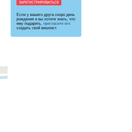
Если у вашего друга скоро день
рождения и вы хотите знать, что
ему подарить,
пригласите его
создать свой вишлист.
арий
.