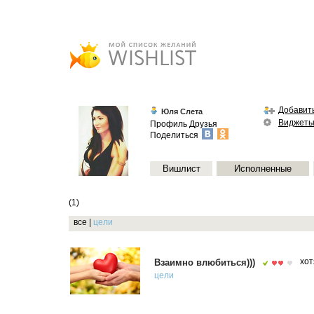
Добавить
Юля Слета
Виджет
Профиль
Друзья
Поделиться
Вишлист
Исполненные
(1)
все
|
цели
Взаимно влюбиться)))
хот
цели