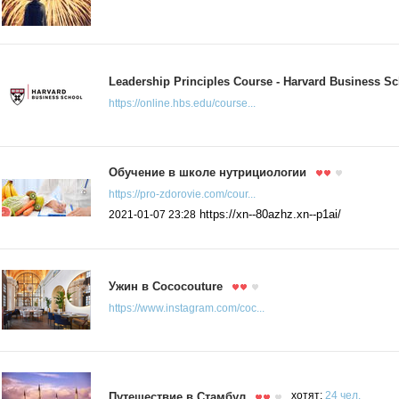
Leadership Principles Course - Harvard Business S
https://online.hbs.edu/course...
Обучение в школе нутрициологии
https://pro-zdorovie.com/cour...
https://xn--80azhz.xn--p1ai/
2021-01-07 23:28
Ужин в Cococouture
https://www.instagram.com/coc...
Путешествие в Стамбул
хотят:
24 чел.