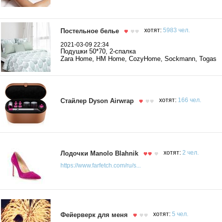
Постельное белье
хотят:
5983 чел.
2021-03-09 22:34
Подушки 50*70, 2-спалка
Zara Home, HM Home, CozyHome, Sockmann, Togas
Стайлер Dyson Airwrap
хотят:
166 чел.
Лодочки Manolo Blahnik
хотят:
2 чел.
https://www.farfetch.com/ru/s...
Фейерверк для меня
хотят:
5 чел.