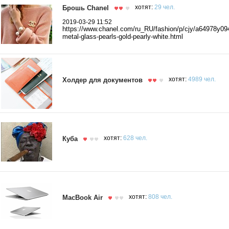
Брошь Chanel
хотят:
29 чел.
2019-03-29 11:52
https://www.chanel.com/ru_RU/fashion/p/cjy/a64978y0
metal-glass-pearls-gold-pearly-white.html
Холдер для документов
хотят:
4989 чел.
Куба
хотят:
628 чел.
MacBook Air
хотят:
808 чел.