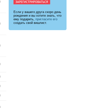
Если у вашего друга скоро день
рождения и вы хотите знать, что
ему подарить,
пригласите его
создать свой вишлист.