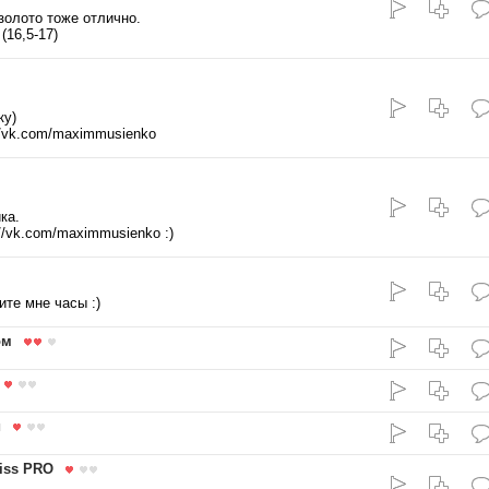
золото тоже отлично.
(16,5-17)
ку)
//vk.com/maximmusienko
ка.
//vk.com/maximmusienko :)
ите мне часы :)
ом
и
ss PRO