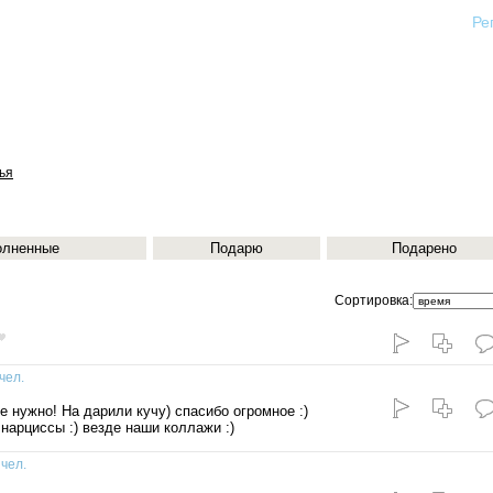
Ре
ья
олненные
Подарю
Подарено
Сортировка:
чел.
 нужно! На дарили кучу) спасибо огромное :)
нарциссы :) везде наши коллажи :)
 чел.