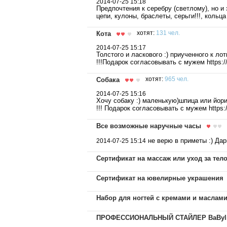
2014-07-25 15:18
Предпочтения к серебру (светлому), но и 
цепи, кулоны, браслеты, серьги!!!, кольца 
Кота
хотят:
131 чел.
2014-07-25 15:17
Толстого и ласкового :) приученного к лот
!!!Подарок согласовывать с мужем https:
Собака
хотят:
965 чел.
2014-07-25 15:16
Хочу собаку :) маленькую)шпица или йори
!!! Подарок согласовывать с мужем https:
Все возможные наручные часы
не верю в приметы :) Дар
2014-07-25 15:14
Сертификат на массаж или уход за тел
Сертификат на ювелирные украшения
Набор для ногтей с кремами и маслам
ПРОФЕССИОНАЛЬНЫЙ СТАЙЛЕР BaByli