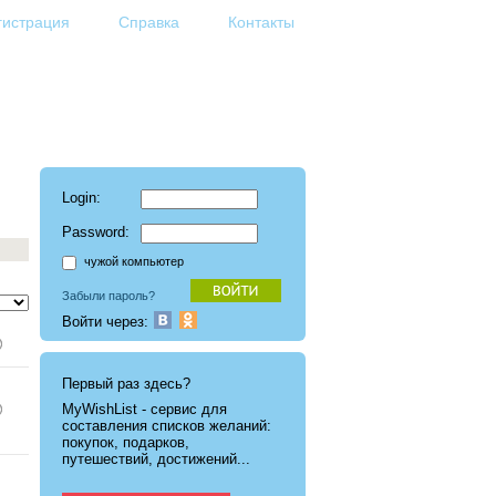
гистрация
Справка
Контакты
Login:
Password:
чужой компьютер
Забыли пароль?
Войти через:
Первый раз здесь?
MyWishList - cервис для
составления списков желаний:
покупок, подарков,
путешествий, достижений...