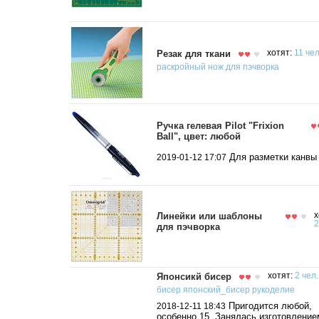
Резак для ткани
хотят:
11 чел
раскройный нож для пэчворка
Ручка гелевая Pilot "Frixion
Ball", цвет: любой
Для разметки канвы
2019-01-12 17:07
Линейки или шаблоны
х
2
для пэчворка
Японсикй бисер
хотят:
2 чел.
бисер
японский_бисер
рукоделие
Пригодится любой,
2018-12-11 18:43
особенно 15. Занялась изготовление