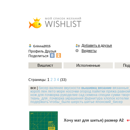
Добавить в друзья
Grinna2015
Виджеты
Профиль
Друзья
Поделиться
Вишлист
Исполненные
Под
1
2
3
4
Страницы:
(33)
все
|
бисер
валяние
вкусности
вышивка
вязание
вязанные
короб
лен
лето
море
носочки
огород
пайетки
пряжа
равном
нож для пэчворка
рукоделие
сад
семена
специи
сумки
твор
ткань_для_пэчворка
украшения
фурнитура
хлопок
хотелки
подержать
чтобы_было
шерсть
шитье
японский_бисер
Хочу мат для шитья) размер А2