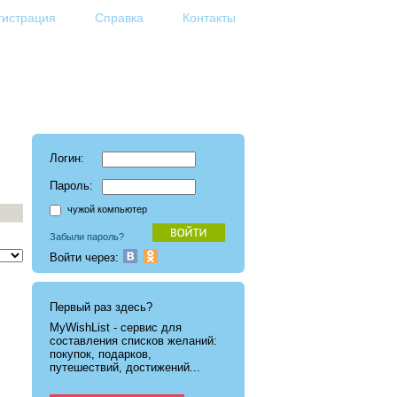
гистрация
Справка
Контакты
Логин:
Пароль:
чужой компьютер
Забыли пароль?
Войти через:
Первый раз здесь?
MyWishList - cервис для
составления списков желаний:
покупок, подарков,
путешествий, достижений...