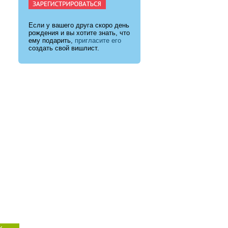
Если у вашего друга скоро день
рождения и вы хотите знать, что
ему подарить,
пригласите его
создать свой вишлист.