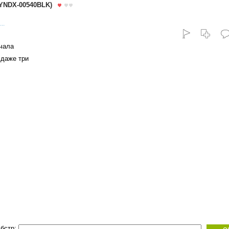
(YNDX-00540BLK)
..
чала
даже три
бстр: