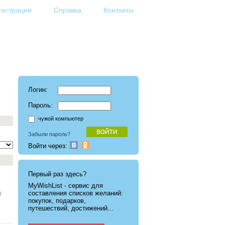
гистрация
Справка
Контакты
Логин:
Пароль:
чужой компьютер
Забыли пароль?
Войти через:
Первый раз здесь?
MyWishList - cервис для
составления списков желаний:
покупок, подарков,
путешествий, достижений...