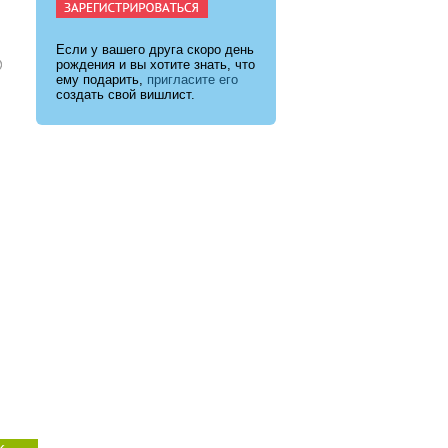
Если у вашего друга скоро день
рождения и вы хотите знать, что
ему подарить,
пригласите его
создать свой вишлист.