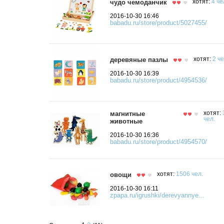
чудо чемоданчик
хотят:
4 че
2016-10-30 16:46
babadu.ru/store/product/5027455/
деревяные пазлы
хотят:
2 че
2016-10-30 16:39
babadu.ru/store/product/4954536/
магнитные
хотят:
чел.
животные
2016-10-30 16:36
babadu.ru/store/product/4954570/
овощи
хотят:
1506 чел.
2016-10-30 16:11
zpapa.ru/igrushki/derevyannye...