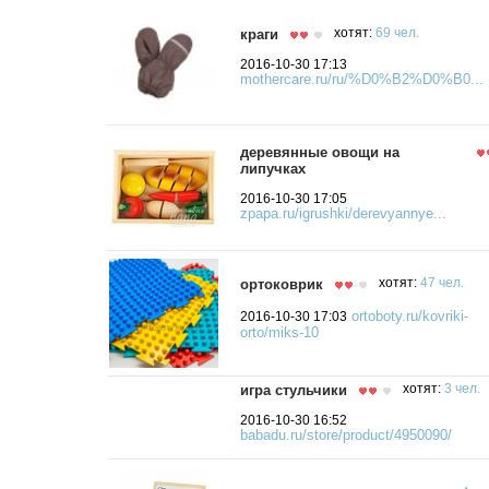
краги
хотят:
69 чел.
2016-10-30 17:13
mothercare.ru/ru/%D0%B2%D0%B0...
деревянные овощи на
липучках
2016-10-30 17:05
zpapa.ru/igrushki/derevyannye...
ортоковрик
хотят:
47 чел.
ortoboty.ru/kovriki-
2016-10-30 17:03
orto/miks-10
игра стульчики
хотят:
3 чел.
2016-10-30 16:52
babadu.ru/store/product/4950090/