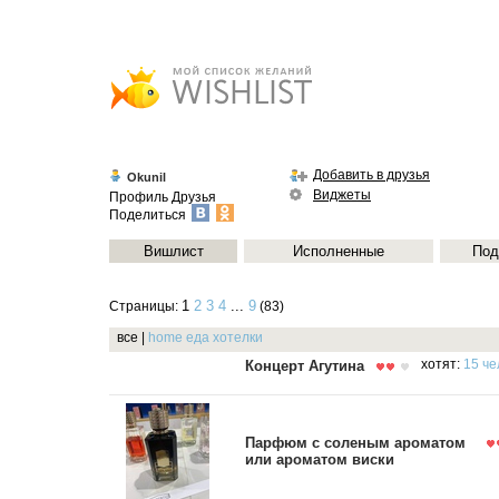
Добавить в друзья
Okunil
Виджеты
Профиль
Друзья
Поделиться
Вишлист
Исполненные
Под
1
2
3
4
...
9
Страницы:
(83)
все
|
home
еда
хотелки
Концерт Агутина
хотят:
15 че
Парфюм с соленым ароматом
или ароматом виски