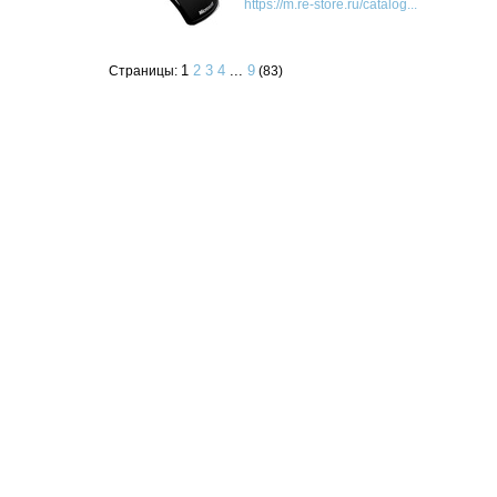
https://m.re-store.ru/catalog...
1
2
3
4
...
9
Страницы:
(83)