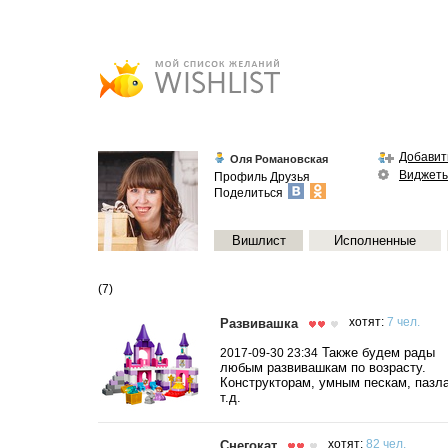
Добавит
Оля Романовская
Виджет
Профиль
Друзья
Поделиться
Вишлист
Исполненные
(7)
Развивашка
хотят:
7 чел.
Также будем рады
2017-09-30 23:34
любым развивашкам по возрасту.
Конструкторам, умным пескам, пазл
т.д.
Снегокат
хотят:
82 чел.