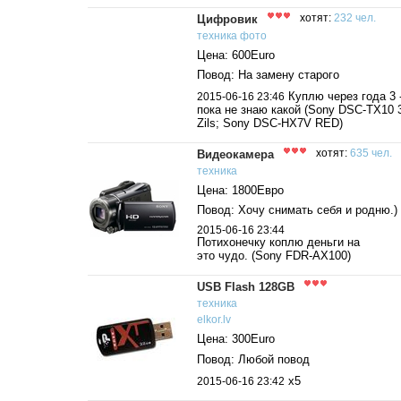
Цифровик
хотят:
232 чел.
техника
фото
Цена: 600Euro
Повод: На замену старого
Куплю через года 3 
2015-06-16 23:46
пока не знаю какой (Sony DSC-TX10 
Zils; Sony DSC-HX7V RED)
Видеокамера
хотят:
635 чел.
техника
Цена: 1800Евро
Повод: Хочу снимать себя и родню.)
2015-06-16 23:44
Потихонечку коплю деньги на
это чудо. (Sony FDR-AX100)
USB Flash 128GB
техника
elkor.lv
Цена: 300Euro
Повод: Любой повод
х5
2015-06-16 23:42