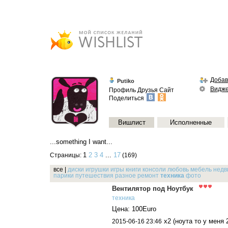
Добав
Putiko
Видж
Профиль
Друзья
Сайт
Поделиться
Вишлист
Исполненные
...something I want...
1
2
3
4
...
17
Страницы:
(169)
все
|
диски
игрушки
игры
книги
консоли
любовь
мебель
недв
парики
путешествия
разное
ремонт
техника
фото
Вентилятор под Ноутбук
техника
Цена: 100Euro
х2 (ноута то у меня 
2015-06-16 23:46