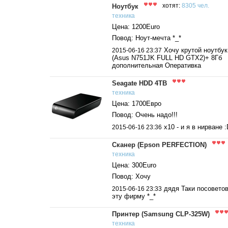
Ноутбук
хотят:
8305 чел.
техника
Цена: 1200Euro
Повод: Ноут-мечта *_*
Хочу крутой ноутбук
2015-06-16 23:37
(Asus N751JK FULL HD GTX2)+ 8Гб
дополнительная Оперативка
Seagate HDD 4TB
техника
Цена: 1700Евро
Повод: Очень надо!!!
x10 - и я в нирване 
2015-06-16 23:36
Сканер (Epson PERFECTION)
техника
Цена: 300Euro
Повод: Хочу
дядя Таки посовето
2015-06-16 23:33
эту фирму *_*
Принтер (Samsung CLP-325W)
техника