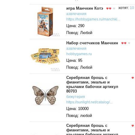
игра Манчкин Котэ
хотят:
10
азвлечения
https://hobbygames.ru/manchki...
Цена: 290
Повод: Любой
Набор счетчиков Манчкин
азвлечения
hobbygames.ru
Цена: 95
Повод: Любой
Серебряная брошь с
фианитами, эмалью и
крылами бабочки артикул
80703
бижутерия
https://sunlight.net/catalog/...
Цена: 10000
Повод: любой
Серебряная брошь с
фианитами, эмалью и
крылами бабочки артикул