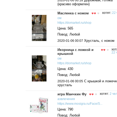
Дорожный, Готика
2020-01-06 00:18
(красиво оформлен)
Масленка с ножом
хотят:
22 
ом
https://domarket.ru/shop
Цена: 565
Повод: Любой
Хрусталь, с ножом
2020-01-06 00:07
Икорница с ложкой и
хот
22 
крышкой
ом
https://domarket.ru/shop
Цена: 430
Повод: Любой
С крышкой и ложечк
2020-01-06 00:05
хрусталь
игра Манчкин Фу
хотят:
2 чел
азвлечения
https://www.mosigra.ru/Face/S...
Цена: 790
Повод: Любой