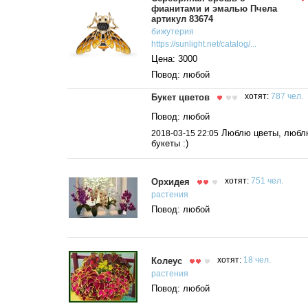
фианитами и эмалью Пчела
артикул 83674
бижутерия
https://sunlight.net/catalog/...
Цена: 3000
Повод: любой
Букет цветов
хотят:
787 чел.
Повод: любой
Люблю цветы, любл
2018-03-15 22:05
букеты :)
Орхидея
хотят:
751 чел.
растения
Повод: любой
Колеус
хотят:
18 чел.
растения
Повод: любой