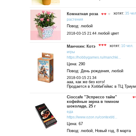
Комнатная роза
хотят:
35 чел
растения
Повод: любой
любой цвет
2018-03-15 21:44
Манчкин: Котэ
хотят:
10 чел.
игры
https://hobbygames.ru/manchki...
Цена: 290
Повод: День рождения, любой
2018-03-15 21:34
ааа, как же без котэ!
Продается в ХоббиГеймс в ТЦ Триу
Cioccafe "Эспрессо тайм"
кофейные зерна в темном
шоколаде, 25 г
еда
https://www.ozon.ru/context/d...
Цена: 67
Повод: любой, Новый год, 8 марта