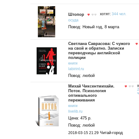
Штопор
хотят:
344 чел.
осуда
Повод: Новый год, 8 марта
Светлана Саврасова: С чужого
на свой и обратно. Записки
переводчицы английской
полиции
книги
labirint.ru
Повод: любой
Михай Чиксентмихайи.
х
Поток. Психология
ч
оптимального
переживания
книги
livelib.ru
Цена: 475 р.
Повод: любой
Читай-город
2018-03-15 21:29