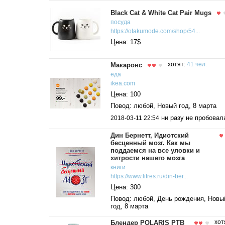
Black Cat & White Cat Pair Mugs
посуда
https://otakumode.com/shop/54...
Цена: 17$
Макаронс
хотят:
41 чел.
еда
ikea.com
Цена: 100
Повод: любой, Новый год, 8 марта
ни разу не пробовал
2018-03-11 22:54
Дин Бернетт, Идиотский
бесценный мозг. Как мы
поддаемся на все уловки и
хитрости нашего мозга
книги
https://www.litres.ru/din-ber...
Цена: 300
Повод: любой, День рождения, Новы
год, 8 марта
Блендер POLARIS PTB
хот