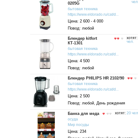
чел
0205G
бытовая
техника
https://www.eldorado.ru/cat/d...
Цена: 2 600 - 4 000
Повод: любой
Блендер kitfort
хотят
чел.
КТ-1301
бытовая
техника
https://www.eldorado.ru/cat/d...
Цена: 4 500
Повод: любой
Блендер PHILIPS HR 2102/90
бытовая
техника
https://www.eldorado.ru/cat/d...
Цена: 2 500
Повод: любой, День рождения
Банка для меда
хотят:
20 чел
осуда
Мир посуды
Цена: 234