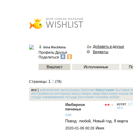
Добавить в друзья
Irina Rechkina
Виджеты
Профиль
Друзья
Поделиться
Вишлист
Исполненные
П
1
2
Страницы:
(78)
все
|
азвлечения
аксессуары
бабочки
бижутерия
бытовая
в
инструменты
интерьер
канцтовары
квартира
книги
кошки
м
осуда
парфюмерия
посуда
растения
техника
хобби
Имбирное
хотят:
17
чел.
печенье
еда
Повод: любой, Новый год, 8 марта
Икея
2020-01-06 00:26