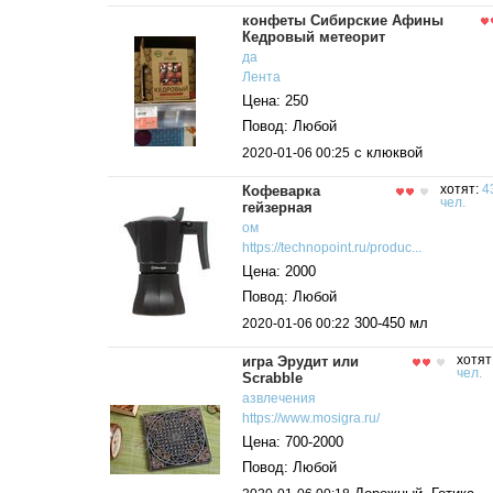
конфеты Сибирские Афины
Кедровый метеорит
да
Лента
Цена: 250
Повод: Любой
с клюквой
2020-01-06 00:25
Кофеварка
хотят:
4
чел.
гейзерная
ом
https://technopoint.ru/produc...
Цена: 2000
Повод: Любой
300-450 мл
2020-01-06 00:22
игра Эрудит или
хотят
чел.
Scrabble
азвлечения
https://www.mosigra.ru/
Цена: 700-2000
Повод: Любой