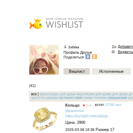
Добавить
Zefirka
Виджет
Профиль
Друзья
Поделиться
Вишлист
Исполненные
(42)
все
|
аксессуары для души
вкусняшки
для дома
для дома д
красота
одежда
путешествия
сумки
техника
украшения
ух
Кольцо
хотят:
6766 чел.
украшения
https://sunlight.net/catalog/...
Цена: 2900
Размер 17
2026-03-08 18:38