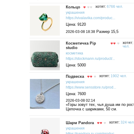
Кольцо
хотят:
6766 чел.
украшения
https://vivalavika.com/produc...
Цена: 9120
Размер 15,5
2026-03-08 18:38
Косметичка Pip
хотят:
чел.
studio
косметика
https://stockmann.ru/product/...
Цена: 5000
Подвеска
хотят:
1902 чел.
украшения
https://www.sensstore.ru/prod...
Цена: 7600
2026-03-08 02:14
«Горы зовут тех, чья душа им по рос
Цепочка с шариками, 50 см.
Шарм Pandora
хотят:
324 чел
украшения
https://pandora.ru.com/produc...