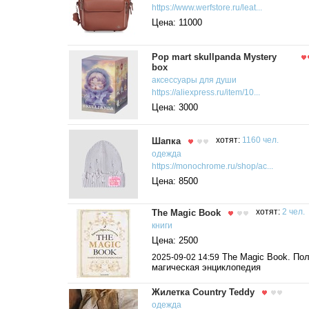
https://www.werfstore.ru/leat...
Цена: 11000
Pop mart skullpanda Mystery
box
аксессуары для души
https://aliexpress.ru/item/10...
Цена: 3000
Шапка
хотят:
1160 чел.
одежда
https://monochrome.ru/shop/ac...
Цена: 8500
The Magic Book
хотят:
2 чел.
книги
Цена: 2500
The Magic Book. По
2025-09-02 14:59
магическая энциклопедия
Жилетка Country Teddy
одежда