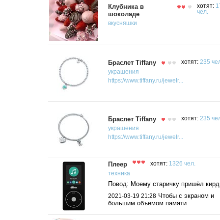
Клубника в
хотят:
1
чел.
шоколаде
вкусняшки
Браслет Tiffany
хотят:
235 че
украшения
https://www.tiffany.ru/jewelr...
Браслет Tiffany
хотят:
235 че
украшения
https://www.tiffany.ru/jewelr...
Плеер
хотят:
1326 чел.
техника
Повод: Моему старичку пришёл кирд
Чтобы с экраном и
2021-03-19 21:28
большим объемом памяти