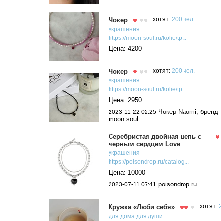
Чокер
хотят:
200 чел.
украшения
https://moon-soul.ru/kolie/tp...
Цена: 4200
Чокер
хотят:
200 чел.
украшения
https://moon-soul.ru/kolie/tp...
Цена: 2950
Чокер Naomi, бренд
2023-11-22 02:25
moon soul
Серебристая двойная цепь с
черным сердцем Love
украшения
https://poisondrop.ru/catalog...
Цена: 10000
poisondrop.ru
2023-07-11 07:41
Кружка «Люби себя»
хотят:
для дома для души