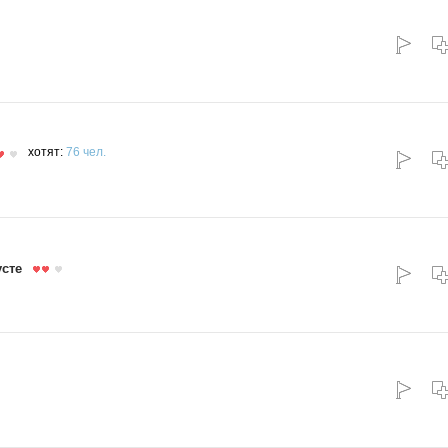
хотят:
76 чел.
усте