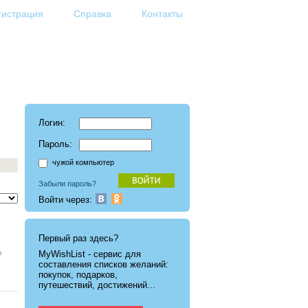
гистрация
Справка
Контакты
Логин:
Пароль:
чужой компьютер
Забыли пароль?
Войти через:
Первый раз здесь?
MyWishList - cервис для
составления списков желаний:
покупок, подарков,
путешествий, достижений...