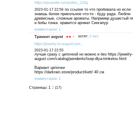
https://spcandle.ru/candles_220g
по ссылке то что пробовала но если
2023-01-17 22:56
знаешь более прикольное что-то - буду рада. Люблю
древесные, сложные ароматы. Напрмиер душистый п
и бобы тонка. нравится аромат Сингапур
комментарии: 1
Тринкет avgvst
хотят:
3 чел.
https://jewelry-in-august.com...
2023-01-17 22:55
лучше сразу с цепочкой но можно и без https://jewelry-
august.com/catalog/pendents/tsep-dlya-trinketov.html
Вариант цепочки
https://darkrain.store/product/kett/ 40 см
комментарии: 1
1
2
Страницы:
(17)