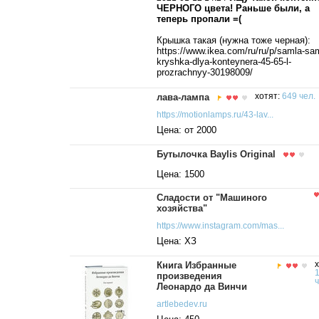
ЧЕРНОГО цвета! Раньше были, а
теперь пропали =(
Крышка такая (нужна тоже черная):
https://www.ikea.com/ru/ru/p/samla-sa
kryshka-dlya-konteynera-45-65-l-
prozrachnyy-30198009/
лава-лампа
хотят:
649 чел.
https://motionlamps.ru/43-lav...
Цена: от 2000
Бутылочка Baylis Original
Цена: 1500
Сладости от "Машиного
хозяйства"
https://www.instagram.com/mas...
Цена: ХЗ
Книга Избранные
х
произведения
ч
Леонардо да Винчи
artlebedev.ru