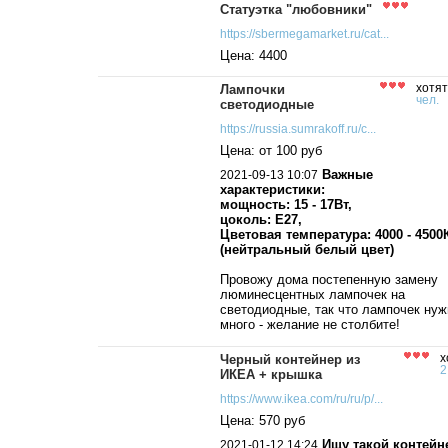
Статуэтка "любовники"
https://sbermegamarket.ru/cat...
Цена: 4400
Лампочки
хотят
чел.
светодиодные
https://russia.sumrakoff.ru/c...
Цена: от 100 руб
Важные
2021-09-13 10:07
характеристики:
мощность: 15 - 17Вт,
цоколь: Е27,
Цветовая температура: 4000 - 4500
(нейтральный белый цвет)
Провожу дома постепенную замену
люминесцентных лампочек на
светодиодные, так что лампочек нуж
много - желание не столбите!
Черный контейнер из
х
2
ИКЕА + крышка
https://www.ikea.com/ru/ru/p/...
Цена: 570 руб
Ищу такой контейн
2021-01-12 14:24