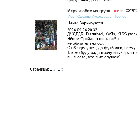
Мерч любимых групп
хотят
Мерч
Одежда
Аксессуары
Прочее
Цена: Варьируется
2024-09-24 20:33
ДVДTДR, Disturbed, KoЯn, KISS (тол
Эйсом Фрейли в составе!!!)
не обязательно оф.
От безделушек, до футболок, всему 
Так же буду рада мерчу иных групп, 
вы знаете, что я их слушаю)
1
2
Страницы:
(17)