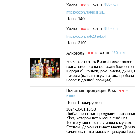
Халат
хотят:
999 чел.
https://ozon.ru/t/rdsF3jE
Цена: 1400
Халат
хотят:
999 чел.
https://ozon.ru/t/ZJnebc4
Цена: 2100
Алкоголь
хотят:
430 чел.
Вино (полусладкое,
2025-10-31 01:04
гранатовое, красное, если белое то 
шардоне), коньяк, ром, виски, джин, 
ликеры (на ваш вкус, готова пробова
новое в данной позиции)
Печатная продукция Kiss
книги
Цена: Варьируется
2024-10-01 16:53
Любая печатная продукция связанная
Kiss, которой нет у меня ещё нет
То что у меня есть: Лицом к музыке 
Стенли, Демон снимает маску Джина
Симмонса, Без масок и цензуры Грег