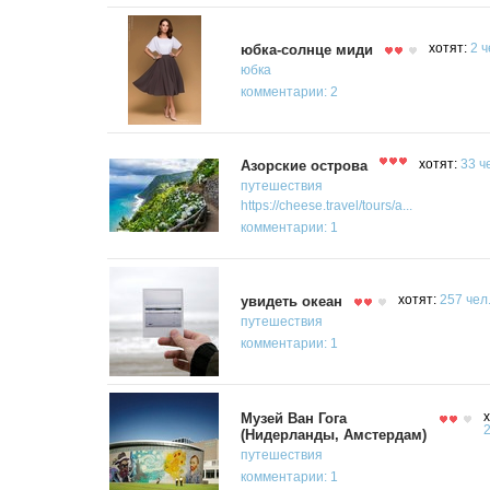
юбка-солнце миди
хотят:
2 ч
юбка
комментарии: 2
Азорские острова
хотят:
33 ч
путешествия
https://cheese.travel/tours/a...
комментарии: 1
увидеть океан
хотят:
257 чел
путешествия
комментарии: 1
Музей Ван Гога
х
2
(Нидерланды, Амстердам)
путешествия
комментарии: 1