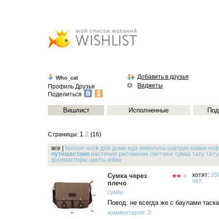
Добавить в друзья
Who_cat
Виджеты
Профиль
Друзья
Поделиться
Вишлист
Исполненные
Под
1
2
Страницы:
(16)
все
|
fashion
work
для дома
еда
живопись
завтрак
камни
коф
путешествия
растения
рисование
скетчинг
сумка
тату
тату
фломастеры
цветы
юбка
Сумка через
хотят:
35
чел.
плечо
сумка
Повод: не всегда же с баулами таск
комментарии: 2