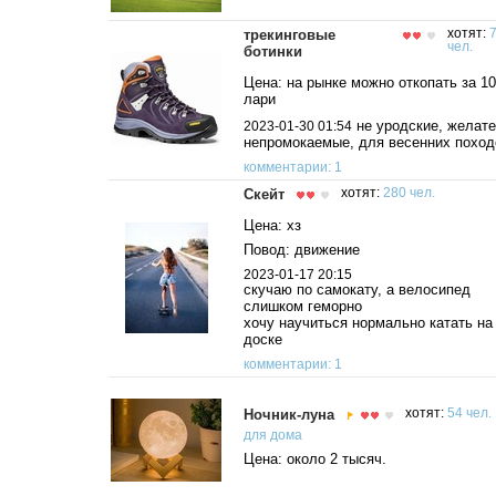
трекинговые
хотят:
чел.
ботинки
Цена: на рынке можно откопать за 10
лари
не уродские, желат
2023-01-30 01:54
непромокаемые, для весенних поход
комментарии: 1
Скейт
хотят:
280 чел.
Цена: хз
Повод: движение
2023-01-17 20:15
скучаю по самокату, а велосипед
слишком геморно
хочу научиться нормально катать на
доске
комментарии: 1
Ночник-луна
хотят:
54 чел.
для дома
Цена: около 2 тысяч.