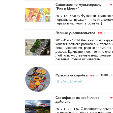
Фанатское по мультсериалу
"Рик и Морти"
Футболки, толстовки
2017-12-14 00:49
портальная пушка и т.п. (книга комик
первая в наличии, вторая нет)
Лесные украшательства
Лес внутри и снаруж
2017-11-29 17:24
хочется всякого разного в интерьер и
себя - украшения, разные элементы
декора. Единственное, что я не очен
люблю искусственные пластиковые
растения, лучше их избегать.
Фруктовая коробка
хотят:
32
https://exoticbox.ru/
Сертификат на необычное
действие
С парашютом прыгал
2017-11-22 11:57
не вдохновило, очень хочу полетать