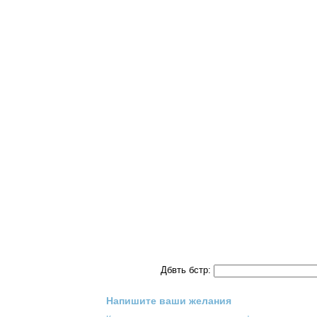
Дбвть бстр:
Напишите ваши желания