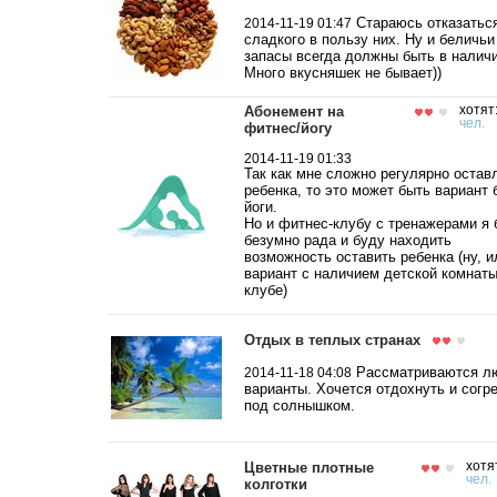
Стараюсь отказаться
2014-11-19 01:47
сладкого в пользу них. Ну и беличьи
запасы всегда должны быть в наличи
Много вкусняшек не бывает))
Абонемент на
хотят
чел.
фитнес/йогу
2014-11-19 01:33
Так как мне сложно регулярно остав
ребенка, то это может быть вариант 
йоги.
Но и фитнес-клубу с тренажерами я 
безумно рада и буду находить
возможность оставить ребенка (ну, и
вариант с наличием детской комнаты
клубе)
Отдых в теплых странах
Рассматриваются л
2014-11-18 04:08
варианты. Хочется отдохнуть и согр
под солнышком.
Цветные плотные
хотя
чел.
колготки