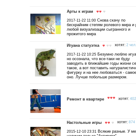
Арты к играм
Снова скачу по
2017-11-22 11:00
бескрайним степям ролевого мира и
любой визуализации сыгранного и
прожитого мира
Игуана статуэтка
хотят:
2 чел
Безумно люблю игуа
2017-11-22 10:25
но осознала, что все-таки не буду
заводить в ближайшие годы жизни с
такое, а вот поставить натуралисти
фигурку и на нее любоваться - само
оно. Лучше побольше размером.
Ремонт в квартире
хотят:
402
Настольные игры
хотят:
874 
Всякие разные. У ме
2015-12-10 23:31
наличии только "Активити",