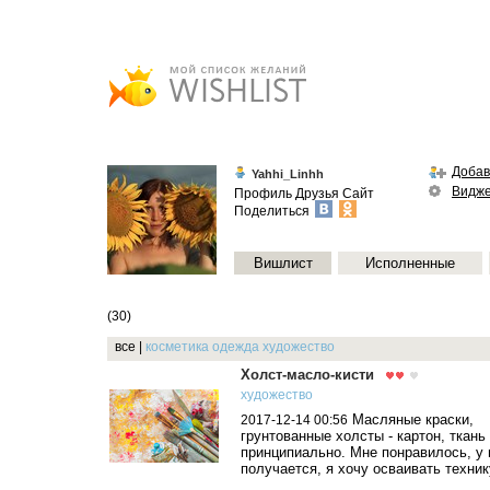
Добав
Yahhi_Linhh
Видж
Профиль
Друзья
Сайт
Поделиться
Вишлист
Исполненные
(30)
все
|
косметика
одежда
художество
Холст-масло-кисти
художество
Масляные краски,
2017-12-14 00:56
грунтованные холсты - картон, ткань 
принципиально. Мне понравилось, у
получается, я хочу осваивать техник