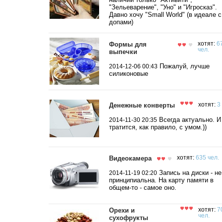
"Зельеварение", "Уно" и "Игросказ".
Давно хочу "Small World" (в идеале с
допами)
Формы для
хотят:
6
чел.
выпечки
Пожалуй, лучше
2014-12-06 00:43
силиконовые
Денежные конверты
хотят:
3
Всегда актуально. И
2014-11-30 20:35
тратится, как правило, с умом.))
Видеокамера
хотят:
635 чел.
Запись на диски - не
2014-11-19 02:20
принципиальна. На карту памяти в
общем-то - самое оно.
Орехи и
хотят:
7
чел.
сухофрукты