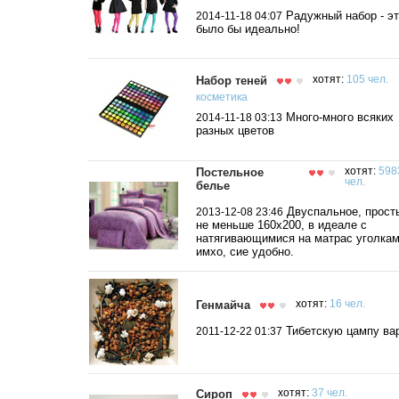
Радужный набор - э
2014-11-18 04:07
было бы идеально!
Набор теней
хотят:
105 чел.
косметика
Много-много всяких
2014-11-18 03:13
разных цветов
Постельное
хотят:
598
чел.
белье
Двуспальное, прост
2013-12-08 23:46
не меньше 160х200, в идеале с
натягивающимися на матрас уголкам
имхо, сие удобно.
Генмайча
хотят:
16 чел.
Тибетскую цампу вар
2011-12-22 01:37
Сироп
хотят:
37 чел.