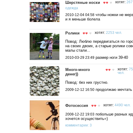
Шерстяные носки
хотят:
267
одежда
чтобы ножки не мерз
2010-12-04 04:58
и я меньше болела
Ролики
хотят:
2253 чел.
Повод: Люблю передвигаться по гор
на своих двоих, а старые ролики со
малы стали...
размер ноги 39-40
2010-03-29 23:49
Много-много
хотят:
75
чел.
денег))
Повод: без них грустно.
продолжаю мечтать
2009-12-12 16:50
Фотосессия
хотят:
4490 чел.
побольше разных ид
2008-12-22 19:03
хочется осуществить=)
комментарии: 3