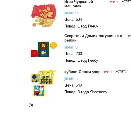
Игра Чудесный
хотят
чел.
мешочек
jili-bili.ru
Цена: 634
Повод: 1 год Глебу
Секретики Домик лягушонка и
рыбки
jili-bili.ru
Цена: 200
Повод: 1 год Глебу
кубики Сложи узор
хотят:
4 
jili-bili.ru
Цена: 540
Повод: 3 года Ярославу
(8)