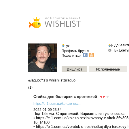
Добавить
yz
Виджет
Профиль
Друзья
Поделиться
Вишлист
Исполненные
&laquo;Yz's whishlist&raquo;
(1)
Стойка для болгарки с протяжкой
https://e-1.com.ua/kolczo-ocz...
2022-01-09 23:34
Под 125 мм. С протяжкой. Варианты из гуглопоиска:
• https://e-1.com.ua/kolczo-oczinkovanny-e-virok-86v893
16_14188
• https://e-1.com.ua/vorotok-s-treshhotkoj-dlya-torczevy-