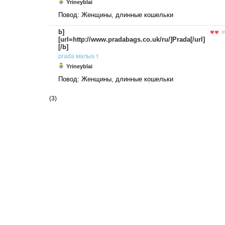
Yrineyblai
Повод: Женщины, длинные кошельки
b]
[url=http://www.pradabags.co.uk/ru/]Prada[/url]
[/b]
prada
малых
т
Yrineyblai
Повод: Женщины, длинные кошельки
(3)