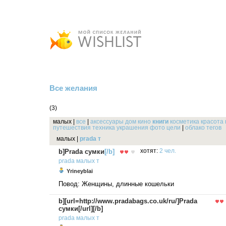
Все желания
(3)
малых
|
все
|
аксессуары
дом
кино
книги
косметика
красота
путешествия
техника
украшения
фото
цели
|
облако тегов
малых
|
prada
т
b]
Prada сумки
[/b]
хотят:
2 чел.
prada
малых
т
Yrineyblai
Повод: Женщины, длинные кошельки
b][url=http://www.pradabags.co.uk/ru/]Prada
сумки[/url][/b]
prada
малых
т