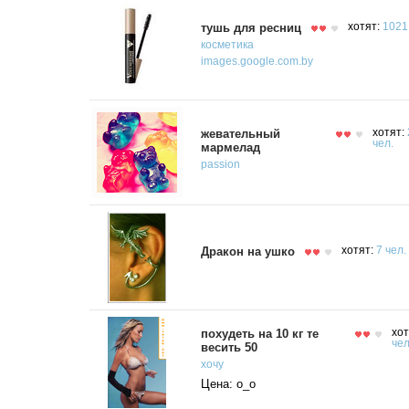
тушь для ресниц
хотят:
1021
косметика
images.google.com.by
жевательный
хотят:
чел.
мармелад
passion
Дракон на ушко
хотят:
7 чел.
похудеть на 10 кг те
хот
чел
весить 50
хочу
Цена: о_о