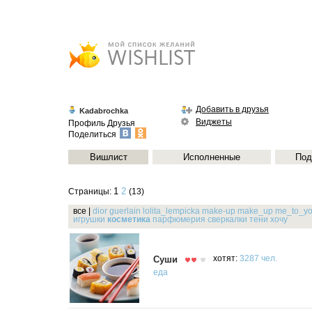
Добавить в друзья
Kadabrochka
Виджеты
Профиль
Друзья
Поделиться
Вишлист
Исполненные
Под
1
2
Страницы:
(13)
все
|
dior
guerlain
lolita_lempicka
make-up
make_up
me_to_y
игрушки
косметика
парфюмерия
сверкалки
тени
хочу
Суши
хотят:
3287 чел.
еда