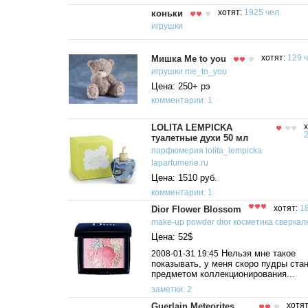
коньки
хотят:
1925 чел.
игрушки
Мишка Me to you
хотят:
129 ч
игрушки
me_to_you
Цена: 250+ рэ
комментарии: 1
LOLITA LEMPICKA
х
2
туалетные духи 50 мл
парфюмерия
lolita_lempicka
laparfumerie.ru
Цена: 1510 руб.
комментарии: 1
Dior Flower Blossom
хотят:
18
make-up
powder
dior
косметика
сверкал
Цена: 52$
Нельзя мне такое
2008-01-31 19:45
показывать, у меня скоро пудры ста
предметом коллекционирования...
заметки: 2
Guerlain Meteorites
хотя