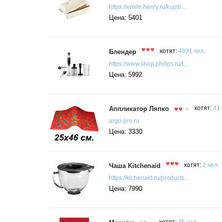
https://emile-henry.ru/kupit/...
Цена: 5401
Блендер
хотят:
4891 чел.
https://www.shop.philips.ru/t...
Цена: 5992
Аппликатор Ляпко
хотят:
41 
argo-pro.ru
Цена: 3330
Чаша Kitchenaid
хотят:
2 чел.
https://kichenaid.ru/products...
Цена: 7990