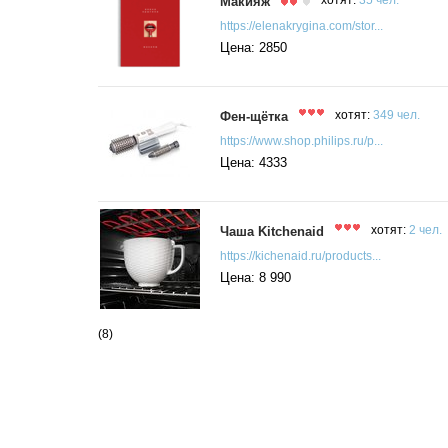
Макияж
хотят:
35 чел.
https://elenakrygina.com/stor...
Цена: 2850
Фен-щётка
хотят:
349 чел.
https://www.shop.philips.ru/p...
Цена: 4333
Чаша Kitchenaid
хотят:
2 чел.
https://kichenaid.ru/products...
Цена: 8 990
(8)