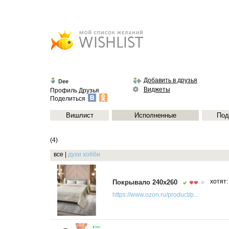
Добавить в друзья
Dee
Виджеты
Профиль
Друзья
Поделиться
Вишлист
Исполненные
Под
(4)
все
|
духи
хобби
Покрывало 240х260
хотят
https://www.ozon.ru/product/p...