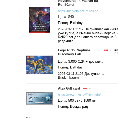
Adventures in Faerun на
Roll20.net
https://marketplace.roll20.ne...
Цена: $40
Повод: Birthday
Не физическая книга
2026-03-11 21:17
уже купил) а именно онлайн версия 
Roll20.net для нашего перехода на 6
редакцию
Lego 6195: Neptune
хо
2 
Discovery Lab
Цена: 3,000 CZK + доставка
Повод: Birthday
Доступно на
2026-03-11 21:06
Bricklink.com
Alza Gift card
https://www.alza.cz/EN/media/...
Цена: 500 czk / 1880 rur
Повод: Всегда рад