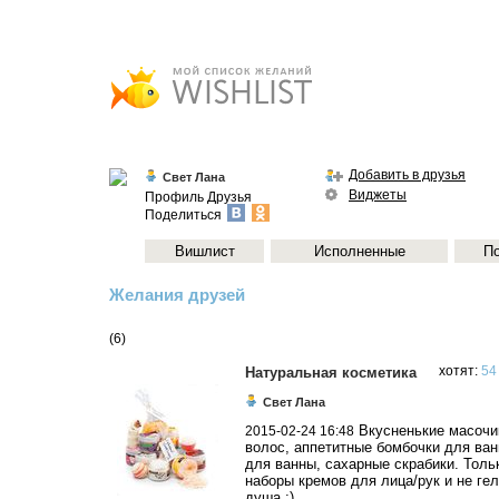
Добавить в друзья
Свет Лана
Виджеты
Профиль
Друзья
Поделиться
Вишлист
Исполненные
П
Желания друзей
(6)
Натуральная косметика
хотят:
54
Свет Лана
Вкусненькие масочи
2015-02-24 16:48
волос, аппетитные бомбочки для ван
для ванны, сахарные скрабики. Толь
наборы кремов для лица/рук и не ге
душа ;)